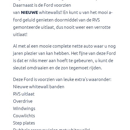
Daarnaast is de Ford voorzien
van
whitewalls!! En kunt u van het mooi a-
NIEUWE
ford geluid genieten doormiddel van de RVS
gemonteerde uitlaat, dus nooit weer een verrotte
uitlaat!
Al met al een mooie complete nette auto waar u nog
jaren plezier van kan hebben. Het fijne van deze Ford
is dat er niks meer aan hoeft te gebeuren, u kunt de
sleutel omdraaien en de zon tegemoet rijden.
Deze Ford is voorzien van leuke extra’s waaronder:
Nieuwe whitewall banden
RVS uitlaat
Overdrive
Windwings
Couwlichts
Step plates
Dubbele reservewielen met whitewalls!