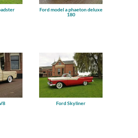
oadster
Ford model a phaeton deluxe
180
 V8
Ford Skyliner