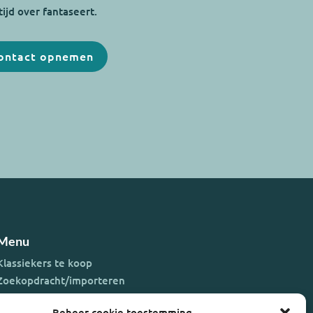
tijd over fantaseert.
ontact opnemen
Menu
Klassiekers te koop
Zoekopdracht/importeren
Oldtimer verkopen
Beheer cookie toestemming