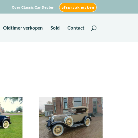
Over Classic Car Dealer
afspraak maken
Oldtimer verkopen
Sold
Contact