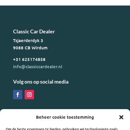
Classic Car Dealer
Tsjaerderdyk 3
9088 CB Wirdum
+31 625174858
info@classiccardealer.nl
Volg ons op social media
Menu
Beheer cookie toestemming
Klassiekers te koop
Zoekopdracht/importeren
Om de beste ervaringen te bieden, gebruiken wij technologieën zoals