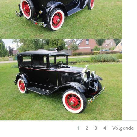
1
2
3
4
Volgende